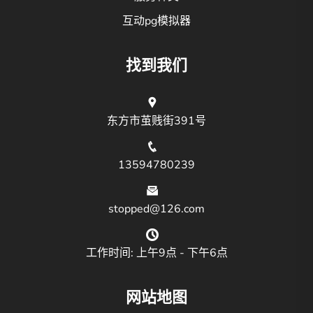
互动pg模拟器
找到我们
东方市茧贱街391号
13594780239
stopped@126.com
工作时间: 上午9点 - 下午6点
网站地图