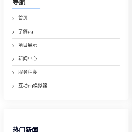
导航
首页
了解pg
项目展示
新闻中心
服务种类
互动pg模拟器
热门新闻