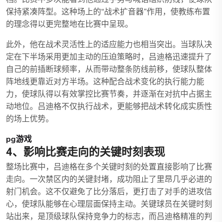
保持紧凑阵型。这种场上的“战术扩音器”作用，使教练布置
的理念得以更完整地在比赛中呈现。
此外，他在战术灵活性上的适应能力也相当突出。当球队决
定在下半场采用更加主动的压迫策略时，吕迪格迅速提升了
自己的前插断球频率，从而带动整条防线前移，使球队整体
阵地线更靠近对方半场。这种配合战术变化的执行能力能
力，使球队得以有效掌控比赛节奏，并逐渐在对抗中占据主
动地位。吕迪格不仅执行战术，更能够把战术转化成实质性
的场上优势。
pg游戏
4、影响比赛走向的关键时刻表现
整场比赛中，吕迪格在多个关键时刻的处置直接影响了比赛
走向。一次禁区内的关键封堵，成功阻止了里昂几乎必进的
射门机会。这不仅避免了比分落后，更打击了对手的进攻信
心，使球队能够在心理层面保持主动。关键球员在关键时刻
站出来，是顶级球队保持竞争力的标志，而吕迪格精准的判