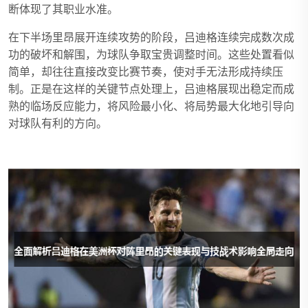
断体现了其职业水准。
在下半场里昂展开连续攻势的阶段，吕迪格连续完成数次成
功的破坏和解围，为球队争取宝贵调整时间。这些处置看似
简单，却往往直接改变比赛节奏，使对手无法形成持续压
制。正是在这样的关键节点处理上，吕迪格展现出稳定而成
熟的临场反应能力，将风险最小化、将局势最大化地引导向
对球队有利的方向。