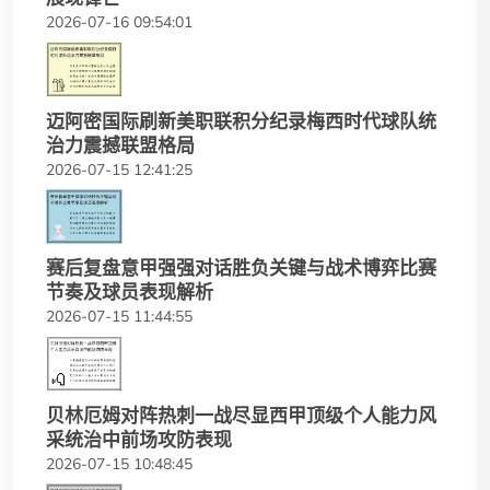
2026-07-16 09:54:01
迈阿密国际刷新美职联积分纪录梅西时代球队统
治力震撼联盟格局
2026-07-15 12:41:25
赛后复盘意甲强强对话胜负关键与战术博弈比赛
节奏及球员表现解析
2026-07-15 11:44:55
贝林厄姆对阵热刺一战尽显西甲顶级个人能力风
采统治中前场攻防表现
2026-07-15 10:48:45