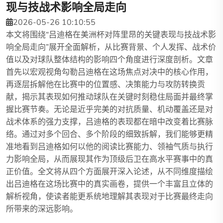
现与技战术影响全局走向
2026-05-26 10:10:55
本文将围绕“吕迪格在美洲杯对阵里昂的关键表现与技战术影
响全局走向”展开全面解析，从比赛背景、个人发挥、战术价
值以及对球队整体结构的影响四个角度进行深度剖析。文章
首先以宏观视角勾勒吕迪格在这场焦点对决中的核心作用，
再逐层拆解他在比赛中的位置感、决策能力与攻防转换贡
献，揭示其表现如何推动球队在关键时刻稳住局面并最终掌
握比赛节奏。无论是近乎完美的对抗质量、机动覆盖还是对
战术体系的强力支撑，吕迪格的表现都在暗中改变着比赛脉
络。通过对多个回合、多个阶段的细致拆解，我们能够更精
准地看到吕迪格如何以他的阅读比赛能力、领袖气质与执行
力影响全局，从而展现其作为顶级后卫在高水平赛事中的真
正价值。全文将从四个方面展开深入论述，从不同维度描绘
出吕迪格在这场比赛中的真实画卷，提供一个丰富且立体的
解析视角，使读者能更系统地理解其表现对于比赛最终走向
所带来的深远影响。