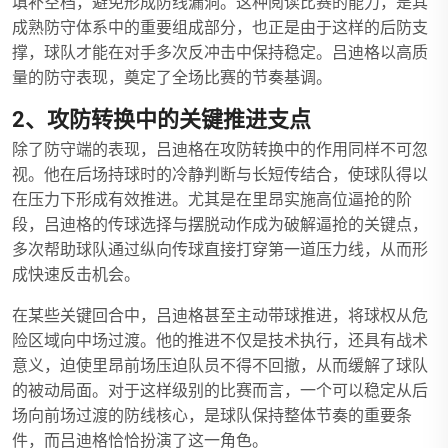
填补空档，避免形成防线漏洞。这种阅读比赛的能力，是其
成熟防守体系中的重要组成部分，也正是由于这样的后防支
撑，球队才能在对手多次反冲击中保持稳定。吕迪格以高质
量的防守表现，奠定了全场比赛的节奏基调。
2、攻防转换中的关键推进支点
除了防守端的表现，吕迪格在攻防转换中的作用同样不可忽
视。他在后场持球时的冷静判断与长短传结合，使球队得以
在压力下形成有效推进。尤其是在里昂实施高位逼抢的阶
段，吕迪格的传球选择与摆脱动作成为破解逼抢的关键点，
多次帮助球队通过纵向传球直接打穿第一道压力线，从而形
成快速反击机会。
在某些关键回合中，吕迪格甚至主动带球推进，将球权从危
险区域向中场过渡。他的推进不仅是技术执行，还具有战术
意义，迫使里昂前场压迫队员不得不回撤，从而缓解了球队
的被动局面。对于这样级别的比赛而言，一个可以稳定从后
场向前场过渡的防线核心，是球队保持整体节奏的重要条
件，而吕迪格恰恰扮演了这一角色。