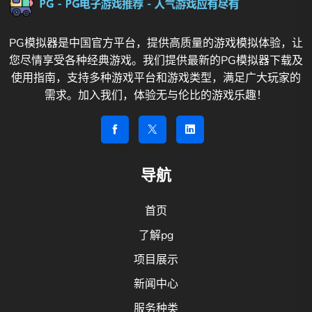
PG模拟器是中国官方平台，提供高质量的游戏模拟体验，让
您尽情享受各种经典游戏。我们提供最新的PG模拟器下载及
使用指南，支持多种游戏平台和游戏类型，满足广大玩家的
需求。加入我们，体验无与伦比的游戏乐趣！
导航
首页
了解pg
项目展示
新闻中心
服务种类