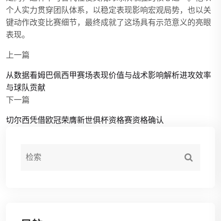
个人实力贯穿团队体系，以稳定表现影响宏观局势，也以关
键动作改变比赛细节，最终成就了这场具有示范意义的亮眼
表现。
上一篇
从数据看姆巴佩西甲赛场表现价值与战术影响解析进攻效率
与球队贡献
下一篇
切尔西凭借欧冠荣膺新世俱杯资格赛资格确认