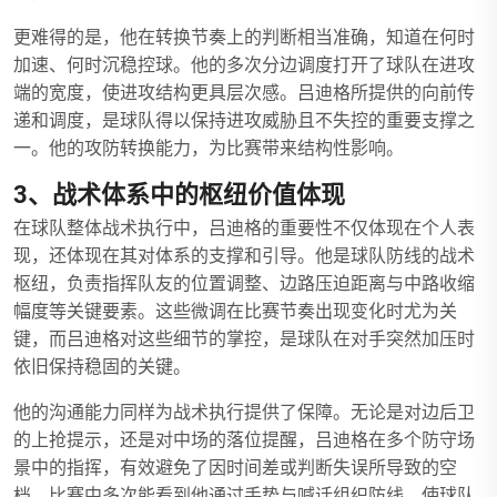
更难得的是，他在转换节奏上的判断相当准确，知道在何时
加速、何时沉稳控球。他的多次分边调度打开了球队在进攻
端的宽度，使进攻结构更具层次感。吕迪格所提供的向前传
递和调度，是球队得以保持进攻威胁且不失控的重要支撑之
一。他的攻防转换能力，为比赛带来结构性影响。
3、战术体系中的枢纽价值体现
在球队整体战术执行中，吕迪格的重要性不仅体现在个人表
现，还体现在其对体系的支撑和引导。他是球队防线的战术
枢纽，负责指挥队友的位置调整、边路压迫距离与中路收缩
幅度等关键要素。这些微调在比赛节奏出现变化时尤为关
键，而吕迪格对这些细节的掌控，是球队在对手突然加压时
依旧保持稳固的关键。
他的沟通能力同样为战术执行提供了保障。无论是对边后卫
的上抢提示，还是对中场的落位提醒，吕迪格在多个防守场
景中的指挥，有效避免了因时间差或判断失误所导致的空
档。比赛中多次能看到他通过手势与喊话组织防线，使球队