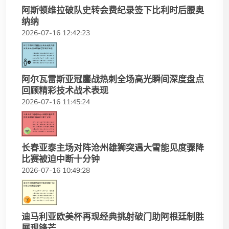
阿斯顿维拉破队史转会费纪录签下比利时后腰奥
纳纳
2026-07-16 12:42:23
阿尔瓦雷斯亚冠鏖战热刺全场高光瞬间深度盘点
回顾精彩技术战术表现
2026-07-16 11:45:24
长春亚泰主场对阵沧州雄狮突遇大雪能见度骤降
比赛被迫中断十分钟
2026-07-16 10:49:28
迪马利亚欧美杯再现经典挑射破门助阿根廷制胜
展现锋芒