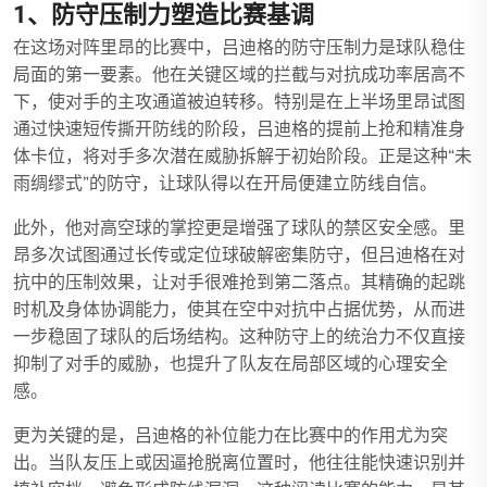
1、防守压制力塑造比赛基调
在这场对阵里昂的比赛中，吕迪格的防守压制力是球队稳住
局面的第一要素。他在关键区域的拦截与对抗成功率居高不
下，使对手的主攻通道被迫转移。特别是在上半场里昂试图
通过快速短传撕开防线的阶段，吕迪格的提前上抢和精准身
体卡位，将对手多次潜在威胁拆解于初始阶段。正是这种“未
雨绸缪式”的防守，让球队得以在开局便建立防线自信。
此外，他对高空球的掌控更是增强了球队的禁区安全感。里
昂多次试图通过长传或定位球破解密集防守，但吕迪格在对
抗中的压制效果，让对手很难抢到第二落点。其精确的起跳
时机及身体协调能力，使其在空中对抗中占据优势，从而进
一步稳固了球队的后场结构。这种防守上的统治力不仅直接
抑制了对手的威胁，也提升了队友在局部区域的心理安全
感。
更为关键的是，吕迪格的补位能力在比赛中的作用尤为突
出。当队友压上或因逼抢脱离位置时，他往往能快速识别并