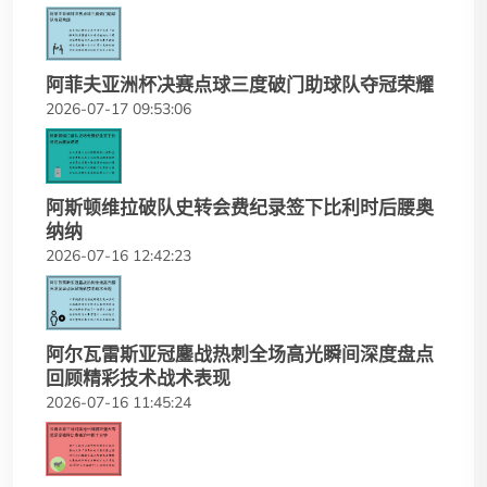
阿菲夫亚洲杯决赛点球三度破门助球队夺冠荣耀
2026-07-17 09:53:06
阿斯顿维拉破队史转会费纪录签下比利时后腰奥
纳纳
2026-07-16 12:42:23
阿尔瓦雷斯亚冠鏖战热刺全场高光瞬间深度盘点
回顾精彩技术战术表现
2026-07-16 11:45:24