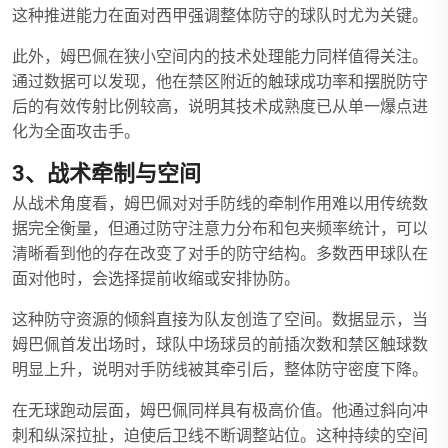
这种推进能力在面对西甲强调整体防守的球队时尤为关键。
此外，姆巴佩在狭小空间内的技术处理能力同样值得关注。
通过数据可以发现，他在禁区附近的触球成功率和摆脱防守
后的有效传射比例较高，说明其技术成熟度已从单一爆点进
化为全面攻击手。
3、战术牵制与空间
从战术角度看，姆巴佩对对手防线的牵制作用难以用传统数
据完全衡量，但通过防守注意力分布和包夹频率统计，可以
清晰看到他的存在改变了对手的防守结构。多数西甲球队在
面对他时，会选择提前收缩或安排协防。
这种防守资源的倾斜直接为队友创造了空间。数据显示，当
姆巴佩首发出场时，球队中场球员的前插次数和禁区触球数
明显上升，说明对手防线被其牵引后，整体防守密度下降。
在无球跑动层面，姆巴佩同样具有极高价值。他通过斜向冲
刺和纵深拉扯，迫使后卫线不断调整站位。这种持续的空间