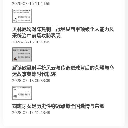
2026-07-15 11:44:55
贝林厄姆对阵热刺一战尽显西甲顶级个人能力风
采统治中前场攻防表现
2026-07-15 10:48:45
解读欧冠射手榜风云与传奇进球背后的荣耀与命
运故事英雄时代轨迹
2026-07-15 09:53:09
西班牙女足历史性夺冠点燃全国激情与荣耀
2026-07-14 12:43:49