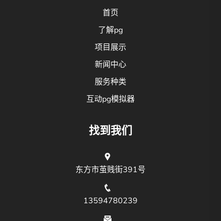
首页
了解pg
项目展示
新闻中心
服务种类
互动pg模拟器
找到我们
东方市茧贱街391号
13594780239