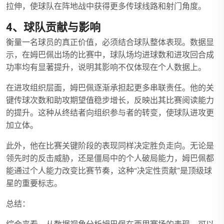
拉伸，使球队在阵地战中获得更多传球线路和射门角度。
4、球队贡献与影响
衡量一名球员的真正价值，必须结合球队整体表现。数据显
示，在姆巴佩出场的比赛中，球队场均进球数和进攻回合成
功率均有显著提升，说明其影响不仅体现在个人数据上。
在进攻组织层面，姆巴佩逐渐承担起更多串联责任。他的关
键传球次数和助攻期望值稳步增长，反映出其比赛阅读能力
的提升。这种从终结者向组织参与者的转变，使球队进攻更
加立体。
此外，他在比赛关键阶段的表现同样决定胜负走向。无论是
领先时的反击威胁，还是僵局中的个人破局能力，姆巴佩都
能通过个人能力改变比赛节奏，这种“决定性贡献”是顶级球
星的重要标志。
总结：