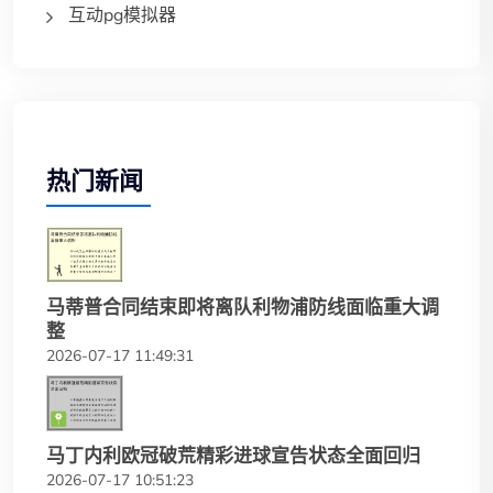
互动pg模拟器
热门新闻
马蒂普合同结束即将离队利物浦防线面临重大调
整
2026-07-17 11:49:31
马丁内利欧冠破荒精彩进球宣告状态全面回归
2026-07-17 10:51:23