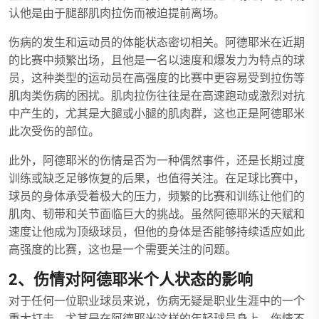
认他是由于腿部肌肉拉伤而被迫提前离场。
伤病的发生和运动员的体能状态密切相关。阿德耶米在近期
的比赛中频繁出场，且他是一名以速度和爆发力为特点的球
员，这种类型的运动员在高强度的比赛中更容易受到拉伤等
肌肉类伤病的困扰。肌肉拉伤往往是在高速跑动或激烈对抗
中产生的，尤其是大腿或小腿的肌肉群，这也正是阿德耶米
此次受伤的部位。
此外，阿德耶米的伤情是否为一种偶然事件，还是长期过度
训练或缺乏足够恢复的后果，也值得关注。在足球比赛中，
球员的身体承受着极大的压力，频繁的比赛和训练让他们的
肌肉、韧带和关节面临巨大的挑战。虽然阿德耶米的天赋和
速度让他成为顶级球员，但他的身体是否能够持续适应如此
高强度的比赛，这也是一个需要关注的问题。
2、伤情对阿德耶米个人状态的影响
对于任何一位职业球员来说，伤病无疑是职业生涯中的一个