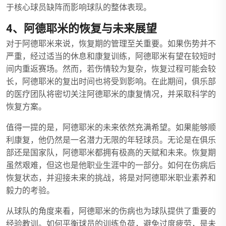
于核心球员缺阵而影响球队的整体表现。
4、阿德耶米的恢复与未来展望
对于阿德耶米来说，恢复期的管理至关重要。如果伤势并不
严重，经过适当的休息和康复训练，阿德耶米有望在较短时
间内重返赛场。然而，若伤情较为复杂，恢复过程可能会较
长，阿德耶米的复出时间也将受到影响。在此期间，俱乐部
的医疗团队将密切关注阿德耶米的康复情况，并采取科学的
恢复方案。
值得一提的是，阿德耶米的未来依然充满希望。如果能够顺
利康复，他仍然是一名潜力无限的年轻球员。无论是在俱乐
部还是国家队，阿德耶米都拥有极高的天赋和未来。恢复期
虽然艰难，但这也是他职业生涯中的一部分。如何在伤病后
恢复状态，并迎接未来的挑战，将是对阿德耶米职业素养和
毅力的考验。
从球队的角度来看，阿德耶米的伤病也为球队提供了重要的
经验教训。如何平衡球员的训练负荷，避免过度疲劳，是未