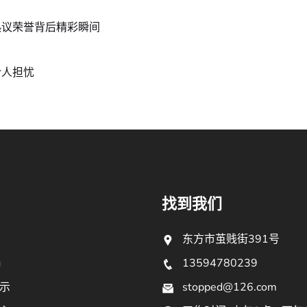
热议荣誉背后精彩瞬间
令人担忧
找到我们
东方市茧贱街391号
g
13594780239
示
stopped@126.com