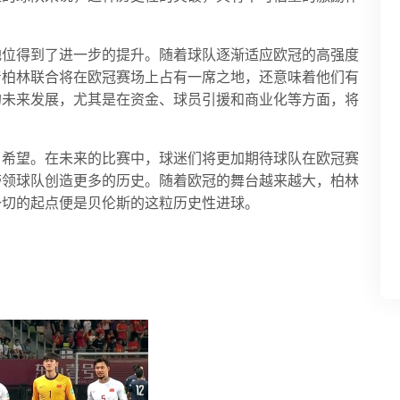
地位得到了进一步的提升。随着球队逐渐适应欧冠的高强度
着柏林联合将在欧冠赛场上占有一席之地，还意味着他们有
的未来发展，尤其是在资金、球员引援和商业化等方面，将
了希望。在未来的比赛中，球迷们将更加期待球队在欧冠赛
带领球队创造更多的历史。随着欧冠的舞台越来越大，柏林
一切的起点便是贝伦斯的这粒历史性进球。