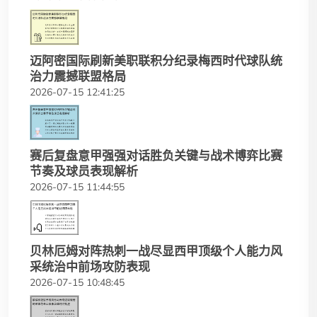
迈阿密国际刷新美职联积分纪录梅西时代球队统
治力震撼联盟格局
2026-07-15 12:41:25
赛后复盘意甲强强对话胜负关键与战术博弈比赛
节奏及球员表现解析
2026-07-15 11:44:55
贝林厄姆对阵热刺一战尽显西甲顶级个人能力风
采统治中前场攻防表现
2026-07-15 10:48:45