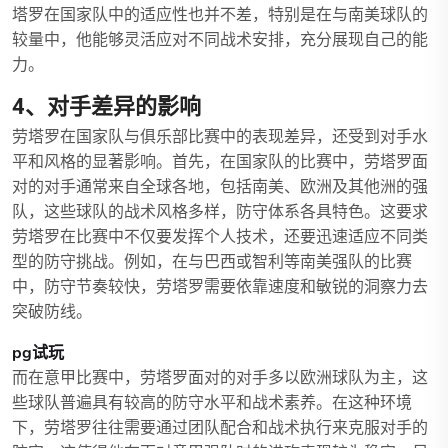
塔罗在国家队中的适应性也并不差，特别是在与南美球队的
较量中，他能够灵活应对不同战术安排，充分展现自己的能
力。
4、对手差异的影响
劳塔罗在国家队与俱乐部比赛中的表现差异，还受到对手水
平和风格的显著影响。首先，在国家队的比赛中，劳塔罗面
对的对手通常来自全球各地，包括南美、欧洲及其他洲的强
队，这些球队的战术风格多样，防守体系各具特色。这要求
劳塔罗在比赛中不仅要发挥个人技术，还要迅速适应不同类
型的防守挑战。例如，在与巴西或智利等南美强队的比赛
中，防守节奏较快，劳塔罗需要依靠速度和敏锐的洞察力去
突破防线。
pg试玩
而在意甲比赛中，劳塔罗面对的对手多以欧洲球队为主，这
些球队普遍具有较高的防守水平和战术素养。在这种环境
下，劳塔罗往往需要通过团队配合和战术执行来克服对手的