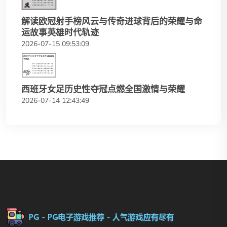
解读欧冠射手榜风云与传奇进球背后的荣耀与命
运故事英雄时代轨迹
2026-07-15 09:53:09
西班牙女足历史性夺冠点燃全国激情与荣耀
2026-07-14 12:43:49