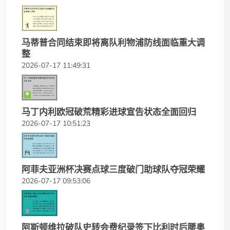
马蒂普合同结束即将离队利物浦防线面临重大调
整
2026-07-17 11:49:31
马丁内利欧冠破荒精彩进球宣告状态全面回归
2026-07-17 10:51:23
阿菲夫亚洲杯决赛点球三度破门助球队夺冠荣耀
2026-07-17 09:53:06
阿斯顿维拉破队史转会费纪录签下比利时后腰奥