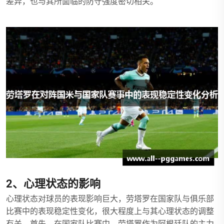
差异，也与其所面临的防守强度密切相关。
2、心理状态的影响
心理状态对球员的表现影响巨大，劳塔罗在国家队与俱乐部
比赛中的表现稳定性变化，很大程度上与其心理状态的调整