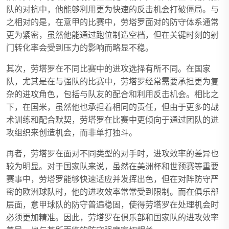
队的对抗中，他能够利用更为快速的反击机会打破僵局。与
之相对的是，在意甲的比赛中，劳塔罗面对的防守体系通常
更为紧密，虽然他能通过跑位制造空档，但在关键时刻的射
门转化率会受到压力的影响而略显不稳。
其次，劳塔罗在不同比赛中的进攻选择有所不同。在国家
队，尤其是在与强队的比赛中，劳塔罗经常需要承担更为复
杂的进攻角色，包括与队友的配合和利用反击机会。相比之
下，在国米，虽然他也承担着相同的责任，但由于更多的战
术训练和配合默契，劳塔罗在比赛中更倾向于通过团队的进
攻组织来创造机会，而非单打独斗。
再者，劳塔罗在面对不同类型的对手时，进攻效率的差异也
较为明显。对于国家队来说，虽然在美洲杯和世预赛等重要
赛事中，劳塔罗能够快速适应并发挥出色，但在对阵防守严
密的欧洲球队时，他的进攻效率常常受到限制。而在俱乐部
层面，意甲球队的防守普遍稳固，使得劳塔罗在处理机会时
必须更加精准。因此，劳塔罗在俱乐部和国家队的进攻效率