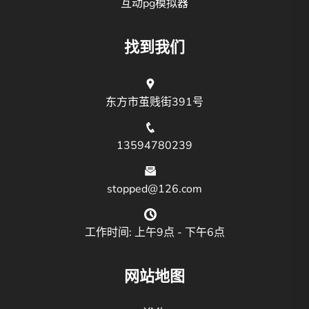
互动pg模拟器
找到我们
东方市茧贱街391号
13594780239
stopped@126.com
工作时间: 上午9点 - 下午6点
网站地图