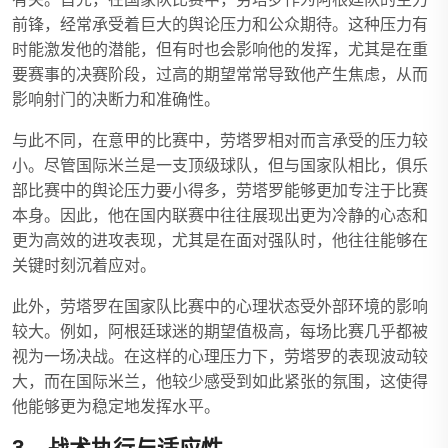
有关。首先，在国家队比赛中，劳塔罗作为阿根廷队的主力
前锋，经常承受着巨大的舆论压力和公众期待。这种压力有
时能激发他的潜能，但有时也会影响他的发挥，尤其是在重
要赛事的决赛阶段，过高的期望常常导致他产生焦虑，从而
影响射门的决断力和准确性。
与此不同，在意甲的比赛中，劳塔罗相对而言承受的压力较
小。尽管国际米兰是一支顶级球队，但与国家队相比，俱乐
部比赛中的舆论压力要小得多，劳塔罗能够更加专注于比赛
本身。因此，他在国内联赛中往往展现出更为冷静的心态和
更为高效的进攻表现，尤其是在面对强队时，他往往能够在
关键时刻沉着应对。
此外，劳塔罗在国家队比赛中的心理状态受外部环境的影响
较大。例如，阿根廷球迷的期望值极高，每场比赛几乎都被
视为一场决战。在这样的心理压力下，劳塔罗的表现波动较
大，而在国际米兰，他较少感受到如此紧张的氛围，这使得
他能够更为稳定地发挥水平。