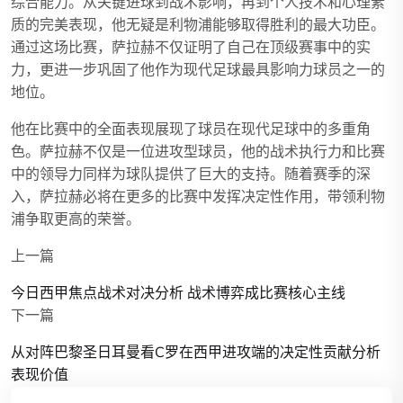
综合能力。从关键进球到战术影响，再到个人技术和心理素
质的完美表现，他无疑是利物浦能够取得胜利的最大功臣。
通过这场比赛，萨拉赫不仅证明了自己在顶级赛事中的实
力，更进一步巩固了他作为现代足球最具影响力球员之一的
地位。
他在比赛中的全面表现展现了球员在现代足球中的多重角
色。萨拉赫不仅是一位进攻型球员，他的战术执行力和比赛
中的领导力同样为球队提供了巨大的支持。随着赛季的深
入，萨拉赫必将在更多的比赛中发挥决定性作用，带领利物
浦争取更高的荣誉。
上一篇
今日西甲焦点战术对决分析 战术博弈成比赛核心主线
下一篇
从对阵巴黎圣日耳曼看C罗在西甲进攻端的决定性贡献分析
表现价值