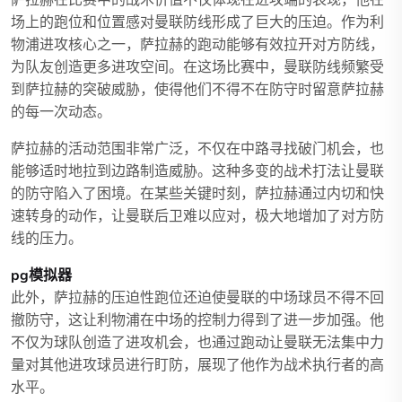
萨拉赫在比赛中的战术价值不仅体现在进攻端的表现，他在
场上的跑位和位置感对曼联防线形成了巨大的压迫。作为利
物浦进攻核心之一，萨拉赫的跑动能够有效拉开对方防线，
为队友创造更多进攻空间。在这场比赛中，曼联防线频繁受
到萨拉赫的突破威胁，使得他们不得不在防守时留意萨拉赫
的每一次动态。
萨拉赫的活动范围非常广泛，不仅在中路寻找破门机会，也
能够适时地拉到边路制造威胁。这种多变的战术打法让曼联
的防守陷入了困境。在某些关键时刻，萨拉赫通过内切和快
速转身的动作，让曼联后卫难以应对，极大地增加了对方防
线的压力。
pg模拟器
此外，萨拉赫的压迫性跑位还迫使曼联的中场球员不得不回
撤防守，这让利物浦在中场的控制力得到了进一步加强。他
不仅为球队创造了进攻机会，也通过跑动让曼联无法集中力
量对其他进攻球员进行盯防，展现了他作为战术执行者的高
水平。