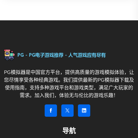
PG模拟器是中国官方平台，提供高质量的游戏模拟体验，让
您尽情享受各种经典游戏。我们提供最新的PG模拟器下载及
使用指南，支持多种游戏平台和游戏类型，满足广大玩家的
需求。加入我们，体验无与伦比的游戏乐趣！
导航