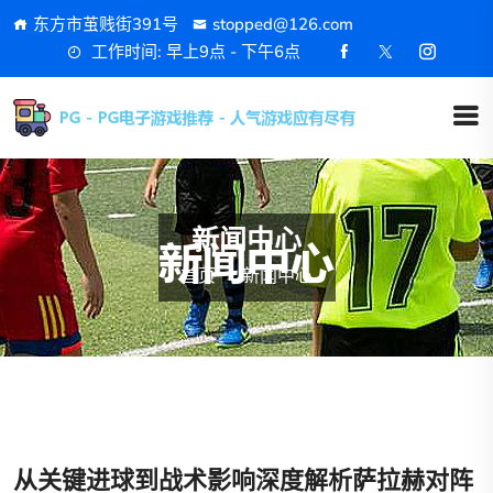
东方市茧贱街391号
stopped@126.com
工作时间: 早上9点 - 下午6点
新闻中心
首页
新闻中心
从关键进球到战术影响深度解析萨拉赫对阵