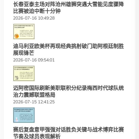
长春亚泰主场对阵沧州雄狮突遇大雪能见度骤降
比赛被迫中断十分钟
2026-07-16 10:49:28
迪马利亚欧美杯再现经典挑射破门助阿根廷制胜
展现锋芒
2026-07-16 09:54:01
迈阿密国际刷新美职联积分纪录梅西时代球队统
治力震撼联盟格局
2026-07-15 12:41:25
赛后复盘意甲强强对话胜负关键与战术博弈比赛
节奏及球员表现解析