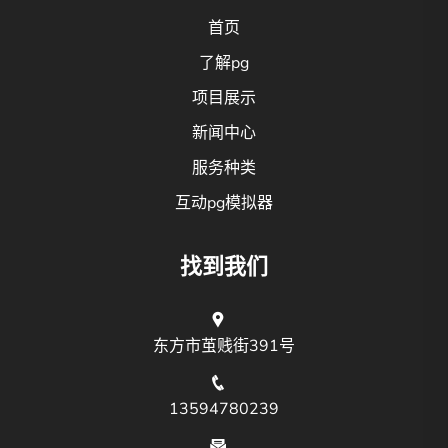
首页
了解pg
项目展示
新闻中心
服务种类
互动pg模拟器
找到我们
东方市茧贱街391号
13594780239