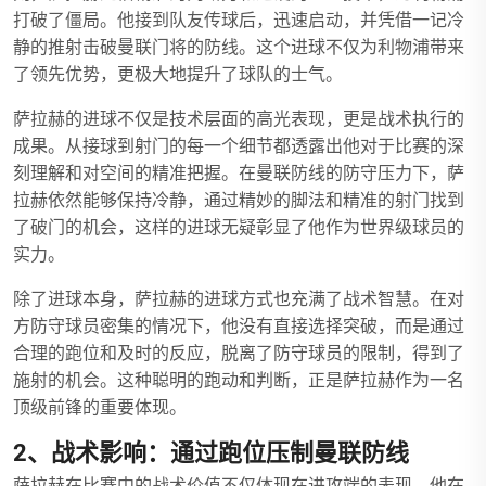
打破了僵局。他接到队友传球后，迅速启动，并凭借一记冷
静的推射击破曼联门将的防线。这个进球不仅为利物浦带来
了领先优势，更极大地提升了球队的士气。
萨拉赫的进球不仅是技术层面的高光表现，更是战术执行的
成果。从接球到射门的每一个细节都透露出他对于比赛的深
刻理解和对空间的精准把握。在曼联防线的防守压力下，萨
拉赫依然能够保持冷静，通过精妙的脚法和精准的射门找到
了破门的机会，这样的进球无疑彰显了他作为世界级球员的
实力。
除了进球本身，萨拉赫的进球方式也充满了战术智慧。在对
方防守球员密集的情况下，他没有直接选择突破，而是通过
合理的跑位和及时的反应，脱离了防守球员的限制，得到了
施射的机会。这种聪明的跑动和判断，正是萨拉赫作为一名
顶级前锋的重要体现。
2、战术影响：通过跑位压制曼联防线