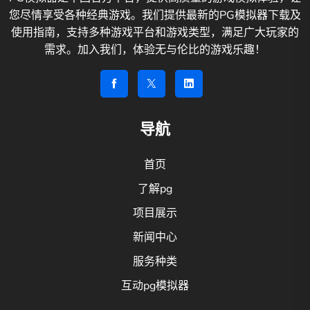
您尽情享受各种经典游戏。我们提供最新的PG模拟器下载及
使用指南，支持多种游戏平台和游戏类型，满足广大玩家的
需求。加入我们，体验无与伦比的游戏乐趣！
导航
首页
了解pg
项目展示
新闻中心
服务种类
互动pg模拟器