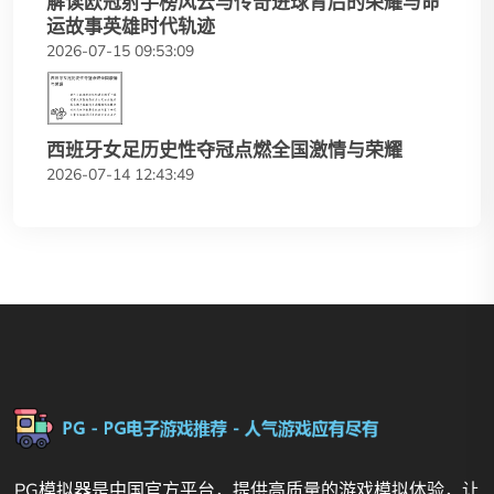
解读欧冠射手榜风云与传奇进球背后的荣耀与命
运故事英雄时代轨迹
2026-07-15 09:53:09
西班牙女足历史性夺冠点燃全国激情与荣耀
2026-07-14 12:43:49
PG模拟器是中国官方平台，提供高质量的游戏模拟体验，让