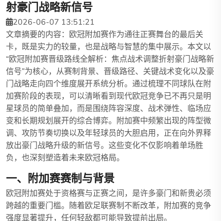
射豪门战略新信号
2026-06-07 13:51:21
文章摘要的内容：欧冠附加赛作为通往正赛舞台的最后关
卡，既是实力的较量，也是战略与智慧的集中展示。本文以
“欧冠附加赛晋级路线全解析：焦点战术调整折射豪门战略新
信号”为核心，从赛制背景、晋级路径、关键战术变化以及豪
门战略走向四个维度展开系统分析。通过梳理不同球队在附
加赛阶段的表现，可以清晰看到现代欧冠竞争已不再只是明
星球员的简单叠加，而是围绕阵容深度、战术弹性、临场应
变和长期规划展开的综合博弈。附加赛中频繁出现的阵型微
调、攻防节奏切换以及年轻球员的大胆启用，正在向外界释
放出豪门战略升级的新信号。这些变化不仅影响着单场胜
负，也深刻塑造着未来欧冠格局。
一、附加赛赛制与背景
欧冠附加赛处于资格赛与正赛之间，是许多豪门和新贵必须
跨越的重要门槛。随着欧足联赛制不断改革，附加赛的竞争
强度显著提升，任何轻敌都可能导致提前出局。