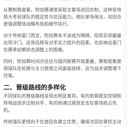
从赛制角度看，附加赛通常采取主客场双回合制，这种安排
极大考验球队的稳定性与抗压能力。相比单场淘汰，双回合
更强调整体战略布局和细节执行。
对于传统豪门而言，附加赛本不该成为障碍，但现实却屡屡
出现冷门。这背后既有对手实力提升的因素，也反映出豪门
在赛季初期状态调整上的困难。
同时，附加赛时间点往往与国内联赛开局重叠，赛程密集使
得球队在轮换与主力使用之间面临抉择，这为战术调整埋下
伏笔。
二、晋级路线的多样化
不同球队的晋级路线呈现出明显差异。有的依靠稳定控球和
阵地战逐步压制对手，有的则通过高效反击在客场抢占先
机。
传统强队更倾向于在首回合建立优势，确保次回合掌控主动