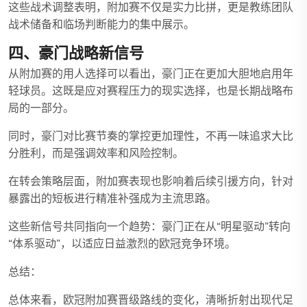
这些战术调整表明，附加赛不仅是实力比拼，更是教练团队
战术储备和临场判断能力的集中展示。
四、豪门战略新信号
从附加赛的用人选择可以看出，豪门正在更加大胆地启用年
轻球员。这既是应对赛程压力的现实选择，也是长期战略布
局的一部分。
同时，豪门对比赛节奏的掌控更加理性，不再一味追求大比
分胜利，而是强调效率和风险控制。
在转会策略层面，附加赛表现也影响着后续引援方向，针对
暴露出的短板进行精准补强成为主流思路。
这些新信号共同指向一个趋势：豪门正在从“明星驱动”转向
“体系驱动”，以适应日益激烈的欧冠竞争环境。
总结：
总体来看，欧冠附加赛晋级路线的变化，清晰折射出现代足