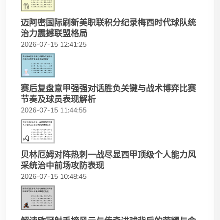
迈阿密国际刷新美职联积分纪录梅西时代球队统
治力震撼联盟格局
2026-07-15 12:41:25
赛后复盘意甲强强对话胜负关键与战术博弈比赛
节奏及球员表现解析
2026-07-15 11:44:55
贝林厄姆对阵热刺一战尽显西甲顶级个人能力风
采统治中前场攻防表现
2026-07-15 10:48:45