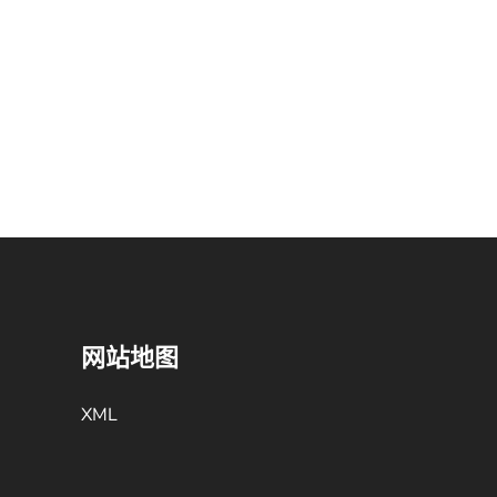
网站地图
XML