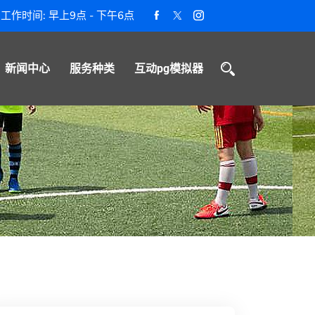
工作时间: 早上9点 - 下午6点
新闻中心
服务种类
互动pg模拟器