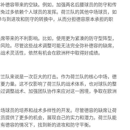
弥补德容带来的空缺。例如，加强两名后腰球员的防守和传
避免过多依赖个人球员的发挥。荷兰队的其他中场球员，如
参与到进攻和防守的转换中，从而分担德容原本承担的职
缺席带来的不利影响。比如，使用更为紧凑的防守型阵型，
的风险。尽管这些战术调整可能无法完全弥补德容的缺席，
和战术灵活性，依然有机会在欧洲杯中取得好成绩。
荷兰队来说是一次巨大的打击。作为荷兰队的核心中场，德
重要力量。这不仅影响了荷兰队的战术体系，也对球队的整
通过调整战术、加强团队协作来应对这一困境，争取在欧洲
中场球员的培养和战术多样性的开发。尽管德容的缺席让荷
球员提供了更多的机会，展现自己的实力和潜力。荷兰队能
没有德容的情况下，找到新的进攻和防守平衡。