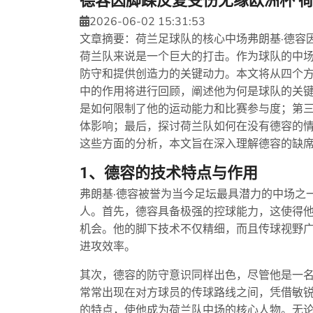
德容因脚踝反复受伤无缘欧洲杯 
2026-06-02 15:31:53
文章摘要：荷兰足球队的核心中场弗朗基·德容
荷兰队来说是一个巨大的打击。作为球队的中
防守和提供创造力的关键动力。本文将从四个
中的作用将进行回顾，阐述他为何是球队的关
是如何限制了他的运动能力和比赛参与度；第
体影响；最后，探讨荷兰队如何在没有德容的
这些方面的分析，本文旨在深入理解德容的缺
1、德容的技术特点与作用
弗朗基·德容被誉为当今足坛最具潜力的中场之
人。首先，德容具备极强的控球能力，这使得
机会。他的脚下技术不仅精细，而且传球视野
进攻效率。
其次，德容的防守意识同样出色，尽管他是一
常常出现在对方球员的传球路线之间，凭借敏
的特点，使他成为荷兰队中场的核心人物。无