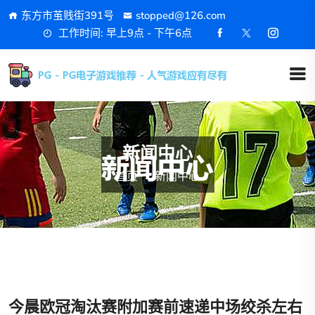
东方市茧贱街391号
stopped@126.com
工作时间: 早上9点 - 下午6点
新闻中心
首页
新闻中心
今晨欧冠淘汰赛附加赛前速递中场绞杀左右