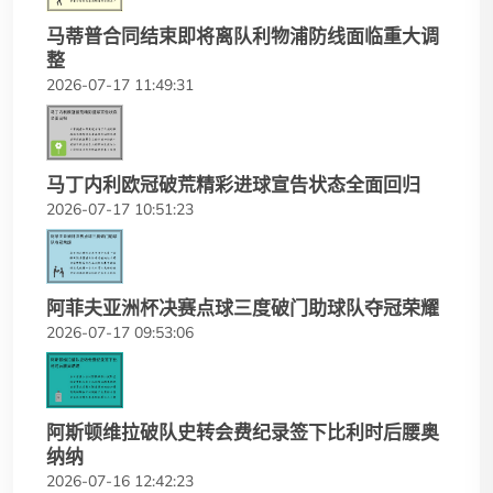
马蒂普合同结束即将离队利物浦防线面临重大调
整
2026-07-17 11:49:31
马丁内利欧冠破荒精彩进球宣告状态全面回归
2026-07-17 10:51:23
阿菲夫亚洲杯决赛点球三度破门助球队夺冠荣耀
2026-07-17 09:53:06
阿斯顿维拉破队史转会费纪录签下比利时后腰奥
纳纳
2026-07-16 12:42:23