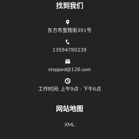
找到我们
东方市茧贱街391号
13594780239
stopped@126.com
工作时间: 上午9点 - 下午6点
网站地图
XML