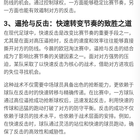
防线的机会。通过控制球权，一方面能够稳定比赛节奏，另
一方面也能有效遏制对方的反击。
3、逼抢与反击：快速转变节奏的致胜之道
在现代足球中，快速反击是改变比赛节奏的重要手段之一，
尤其是在面对高压逼抢时，反击的速度和效率往往能够直接
撕开对方的防线。今晨的欧冠淘汰赛中，逼抢与反击的结合
成为了影响比赛节奏的关键因素之一。面对对方强势的压
迫，某队采取了以快速反击为核心的战术，借助对方进攻后
的失位寻找机会。
这种战术不仅需要中场球员具备出色的抢断能力，更依赖于
球队在反击时的快速转移与精确传递。在比赛中，一方球队
通过高位逼抢成功抢断球权后，迅速发起反击，利用快速的
传球和迅猛的跑动打破了对方的防守平衡。反击的成功不仅
依赖于球员的技术水平，也依赖于战术层面的安排。例如，
在快速反击时，球队通过灵活的站位和快速的球员跑动，确
保了反击的高效性和威胁性。