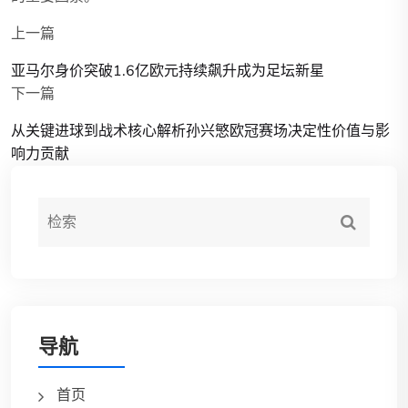
上一篇
亚马尔身价突破1.6亿欧元持续飙升成为足坛新星
下一篇
从关键进球到战术核心解析孙兴慜欧冠赛场决定性价值与影
响力贡献
导航
首页