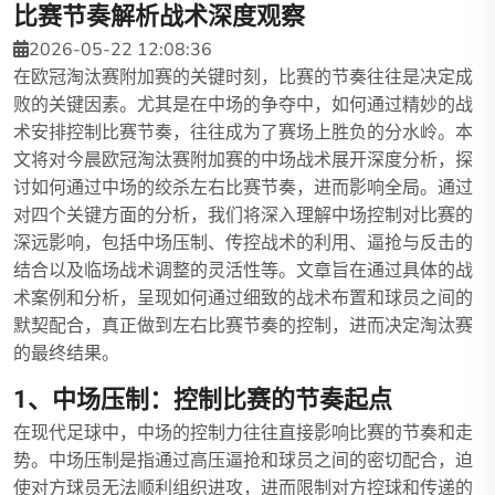
比赛节奏解析战术深度观察
2026-05-22 12:08:36
在欧冠淘汰赛附加赛的关键时刻，比赛的节奏往往是决定成
败的关键因素。尤其是在中场的争夺中，如何通过精妙的战
术安排控制比赛节奏，往往成为了赛场上胜负的分水岭。本
文将对今晨欧冠淘汰赛附加赛的中场战术展开深度分析，探
讨如何通过中场的绞杀左右比赛节奏，进而影响全局。通过
对四个关键方面的分析，我们将深入理解中场控制对比赛的
深远影响，包括中场压制、传控战术的利用、逼抢与反击的
结合以及临场战术调整的灵活性等。文章旨在通过具体的战
术案例和分析，呈现如何通过细致的战术布置和球员之间的
默契配合，真正做到左右比赛节奏的控制，进而决定淘汰赛
的最终结果。
1、中场压制：控制比赛的节奏起点
在现代足球中，中场的控制力往往直接影响比赛的节奏和走
势。中场压制是指通过高压逼抢和球员之间的密切配合，迫
使对方球员无法顺利组织进攻，进而限制对方控球和传递的