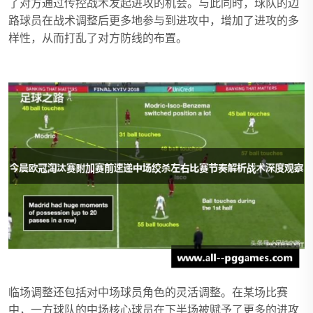
了对方通过传控战术发起进攻的机会。与此同时，球队的边
路球员在战术调整后更多地参与到进攻中，增加了进攻的多
样性，从而打乱了对方防线的布置。
临场调整还包括对中场球员角色的灵活调整。在某场比赛
中，一方球队的中场核心球员在下半场被赋予了更多的进攻