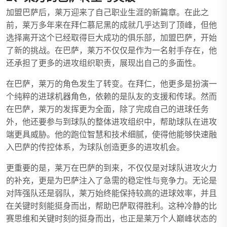
加盟巴萨后，莱万迎来了自己职业生涯的新篇章。在此之
前，莱万多年来在拜仁慕尼黑的成就几乎达到了顶峰，但他
选择离开这个已经取得巨大成功的俱乐部，加盟巴萨，开始
了新的挑战。在巴萨，莱万不仅仅是作为一名射手存在，他
还承担了更多的进攻组织职责，展现出自己的多面性。
在巴萨，莱万的角色发生了转变。在拜仁，他更多是扮演一
个纯粹的进球机器角色，依赖的是队友的支援和传球。然而
在巴萨，莱万的发挥更为全面，除了完成自己的进球任务
外，他还要参与到球队的整体进攻组织中，帮助球队在进攻
端更具威胁。他的跑位智慧和技术细腻，使得他能够快速融
入巴萨的传控体系，为球队创造更多的进攻机会。
更重要的是，莱万在巴萨的到来，不仅仅是对球队进攻火力
的补充，更是为巴萨注入了急需的稳定性与竞争力。无论是
对阵强队还是弱队，莱万始终能保持较高的进球效率，并且
在关键时刻能挺身而出，帮助巴萨取得胜利。这种冷静的比
赛思维和关键时刻的挺身而出，也正是莱万个人巅峰状态的