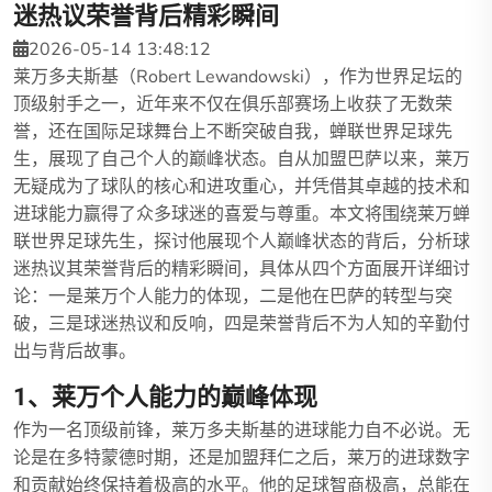
迷热议荣誉背后精彩瞬间
2026-05-14 13:48:12
莱万多夫斯基（Robert Lewandowski），作为世界足坛的
顶级射手之一，近年来不仅在俱乐部赛场上收获了无数荣
誉，还在国际足球舞台上不断突破自我，蝉联世界足球先
生，展现了自己个人的巅峰状态。自从加盟巴萨以来，莱万
无疑成为了球队的核心和进攻重心，并凭借其卓越的技术和
进球能力赢得了众多球迷的喜爱与尊重。本文将围绕莱万蝉
联世界足球先生，探讨他展现个人巅峰状态的背后，分析球
迷热议其荣誉背后的精彩瞬间，具体从四个方面展开详细讨
论：一是莱万个人能力的体现，二是他在巴萨的转型与突
破，三是球迷热议和反响，四是荣誉背后不为人知的辛勤付
出与背后故事。
1、莱万个人能力的巅峰体现
作为一名顶级前锋，莱万多夫斯基的进球能力自不必说。无
论是在多特蒙德时期，还是加盟拜仁之后，莱万的进球数字
和贡献始终保持着极高的水平。他的足球智商极高，总能在