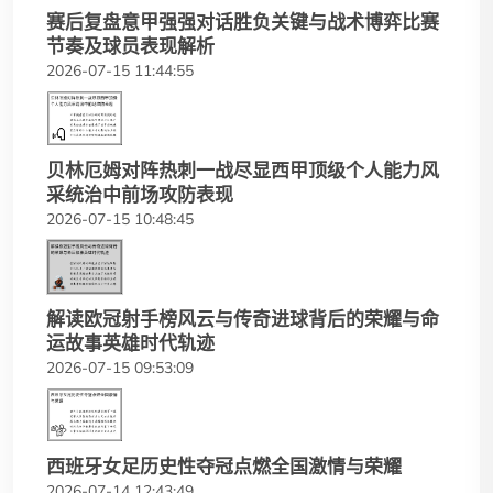
赛后复盘意甲强强对话胜负关键与战术博弈比赛
节奏及球员表现解析
2026-07-15 11:44:55
贝林厄姆对阵热刺一战尽显西甲顶级个人能力风
采统治中前场攻防表现
2026-07-15 10:48:45
解读欧冠射手榜风云与传奇进球背后的荣耀与命
运故事英雄时代轨迹
2026-07-15 09:53:09
西班牙女足历史性夺冠点燃全国激情与荣耀
2026-07-14 12:43:49