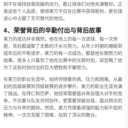
刻不在保持自我突破的动力，都让球迷们对他充满敬仰。正
是这些个人品质，使得莱万不仅在比赛中获得胜利，更在球
迷心中占据了无可替代的地位。
4、荣誉背后的辛勤付出与背后故事
莱万的成功并非偶然。他在场上的每一次进球、每一次奔
跑，背后都凝聚了无数的汗水与努力。从年少时期的磨砺到
成年后的不断进步，莱万的每一次成功，都是他长期努力的
结果。很多人只看到了他在比赛中的光辉时刻，却忽略了他
为了这些时刻付出的巨大牺牲和不懈努力。
在莱万的职业生涯中，始终伴随着伤病、压力和困难。从最
初的低级联赛到顶级联赛的逐步攀升，莱万的职业生涯充满
了挑战。在拜仁和巴萨，他经常需要面对来自强大对手的竞
争，不仅要与队友共同协作，更需要突破自我，面对舆论的
压力与外界的期待。然而，莱万凭借着顽强的毅力和不屈的
精神，一次次克服了困难，站到了顶尖的舞台。