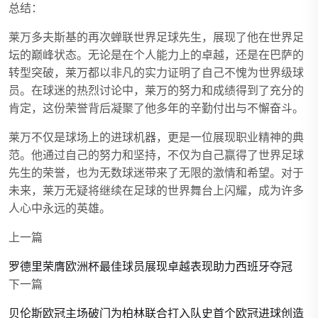
总结：
莱万多夫斯基的再次蝉联世界足球先生，展现了他在世界足
坛的巅峰状态。无论是在个人能力上的卓越，还是在巴萨的
转型突破，莱万都以非凡的实力证明了自己不愧为世界级球
员。在球迷的热烈讨论中，莱万的努力和成绩得到了充分的
肯定，这份荣誉背后凝聚了他多年的辛勤付出与不懈奋斗。
莱万不仅是球场上的进球机器，更是一位展现职业精神的典
范。他通过自己的努力和坚持，不仅为自己赢得了世界足球
先生的荣誉，也为无数球迷带来了无限的激情和希望。对于
未来，莱万无疑将继续在足球的世界舞台上闪耀，成为许多
人心中永远的英雄。
上一篇
罗德里荣膺欧洲杯最佳球员展现卓越表现助力西班牙夺冠
下一篇
贝伦斯欧冠主场破门为柏林联合打入队史首个欧冠进球创造