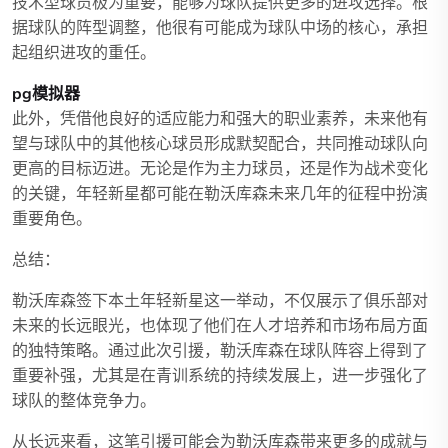
技术型球员极为重要，能够为球队提供更多的进攻选择。根
据球队的阵型调整，他很有可能成为球队中场的核心，承担
起组织进攻的重任。
pg模拟器
此外，凭借他良好的适应能力和强大的职业素养，未来他有
望与球队中的其他核心球员形成默契配合，共同推动球队向
更高的目标迈进。无论是作为主力球员，还是作为战术变化
的关键，年轻新星都可能在勒沃库森未来几年的征程中扮演
重要角色。
总结：
勒沃库森签下本土年轻新星这一举动，不仅展示了俱乐部对
未来的长远眼光，也体现了他们在人才培养和市场布局方面
的独特策略。通过此次引援，勒沃库森在球队阵容上得到了
重要补强，尤其是在青训系统的持续发展上，进一步强化了
球队的整体竞争力。
从长远来看，这笔引援可能会为勒沃库森带来更多的成就与