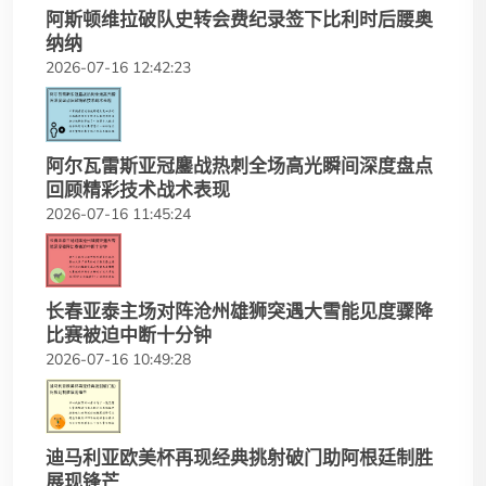
阿斯顿维拉破队史转会费纪录签下比利时后腰奥
纳纳
2026-07-16 12:42:23
阿尔瓦雷斯亚冠鏖战热刺全场高光瞬间深度盘点
回顾精彩技术战术表现
2026-07-16 11:45:24
长春亚泰主场对阵沧州雄狮突遇大雪能见度骤降
比赛被迫中断十分钟
2026-07-16 10:49:28
迪马利亚欧美杯再现经典挑射破门助阿根廷制胜
展现锋芒