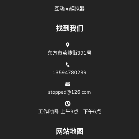
互动pg模拟器
找到我们
东方市茧贱街391号
13594780239
stopped@126.com
工作时间: 上午9点 - 下午6点
网站地图