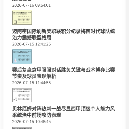
2026-07-16 09:54:01
迈阿密国际刷新美职联积分纪录梅西时代球队统
治力震撼联盟格局
2026-07-15 12:41:25
赛后复盘意甲强强对话胜负关键与战术博弈比赛
节奏及球员表现解析
2026-07-15 11:44:55
贝林厄姆对阵热刺一战尽显西甲顶级个人能力风
采统治中前场攻防表现
2026-07-15 10:48:45