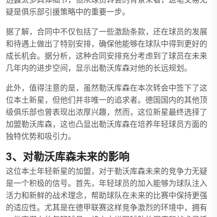
透露太多具体细节，但从球员转会的背景来看，这笔交易无
疑是俱乐部引援策略中的重要一步。
据了解，合同中不仅包括了一些激励条款，还在球员的发展
和待遇上做出了特别安排，确保他能够在球队中得到更好的
成长机会。据分析，这种合同安排充分考虑到了球员在未来
几年内的进步空间，显示出勒沃库森对他的长远规划。
此外，值得注意的是，虽然勒沃库森在本次转会中签下了这
位本土新星，但他们并非唯一的追求者。德国国内的其他顶
级俱乐部也曾表现出浓厚兴趣，然而，这位新星最终选择了
加盟勒沃库森，这也凸显出勒沃库森在培养年轻球员方面的
独特优势和吸引力。
3、对勒沃库森未来的影响
这位本土年轻新星的加盟，对于勒沃库森未来的竞争力无疑
是一个积极的信号。首先，年轻球员的加入能够为球队注入
活力和新鲜的战术理念，帮助球队在未来的比赛中保持更强
的适应性。尤其是在德甲联赛这样竞争激烈的环境中，拥有