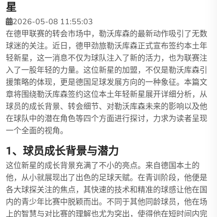
星
2026-05-08 11:55:03
在德甲联赛的转会市场中，勒沃库森的最新动作吸引了无数
球迷的关注。近日，德甲劲旅勒沃库森正式宣布签约本土年
轻新星，这一消息不仅为球队注入了新的活力，也为联赛注
入了一股年轻的力量。这位新星的加盟，不仅是勒沃库森引
援策略的体现，更是德国足球发展方向的一种象征。本篇文
章将围绕勒沃库森签约这位本土年轻新星展开详细分析，从
球员的成长背景、转会细节、对勒沃库森未来的影响以及他
在球队中的潜在角色等四个方面进行探讨，力求为读者呈现
一个全面的视角。
1、球员成长背景与潜力
这位新星的成长背景充满了不小的亮点。来自德国本土的
他，从小就展现出了出色的足球天赋。在青训阶段，他便是
各大球探关注的焦点，其快速的技术和精准的球感让他在国
内的青少年比赛中脱颖而出。不同于其他同龄球员，他在场
上的智慧与对比赛的理解也尤为突出，使得他在短时间内完